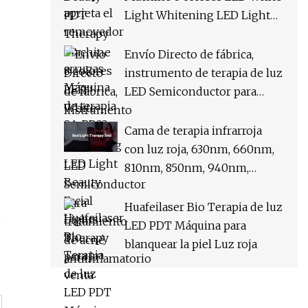
Light Whitening LED Light
Beauty Facial Lights Therapy
para la venta
Envío Directo de fábrica,
instrumento de terapia de luz
LED Semiconductor para
tratamiento de acné
antiinflamatorio
Cama de terapia infrarroja
con luz roja, 630nm, 660nm,
810nm, 850nm, 940nm,
cápsula de terapia de luz LED
profesional, terapia de
Huafeilaser Bio Terapia de luz
e
fotones, cápsula de bienestar
LED PDT Máquina para
blanquear la piel Luz roja