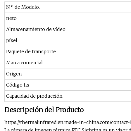
N º de Modelo.
neto
Almacenamiento de vídeo
píxel
Paquete de transporte
Marca comercial
Origen
Código hs
Capacidad de producción
Descripción del Producto
https://thermalinfrared.en.made-in-china.com/contact-
La cámara de imagen térmica FTC Sighting es un visor d