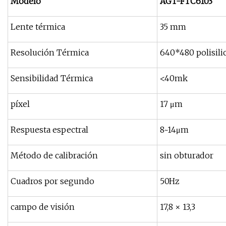
Modelo
AGT-FTC
6
10
3
Lente térmica
35 mm
Resolución Térmica
640*480 polisili
Sensibilidad Térmica
<40mk
píxel
17 μm
Respuesta espectral
8~14μm
Método de calibración
sin obturador
Cuadros por segundo
50Hz
campo de visión
17,8 × 13,3