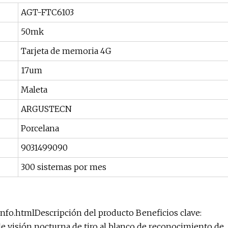
AGT-FTC6103
50mk
Tarjeta de memoria 4G
17um
Maleta
ARGUSTECN
Porcelana
9031499090
300 sistemas por mes
info.html
Descripción del producto Beneficios clave:
e visión nocturna de tiro al blanco de reconocimiento de