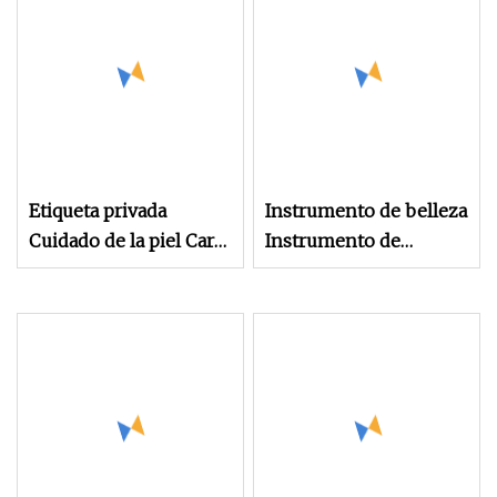
de arrugas en el cuello
en ojos/cuello/cara
instrumento RF de
belleza para la piel
Etiqueta privada
Instrumento de belleza
Cuidado de la piel Cara
Instrumento de
Cuello Eliminación de
raspado eléctrico
arrugas Levantamiento
Lifting facial y cuello
de la piel Masaje facial
Instrumento de belleza
Instrumentos de
Vibración Instrumento
belleza
de introducción de
microcorriente Masaje
facial y cuello