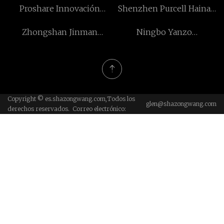
Proshare Innovación
Shenzhen Purcell Haina
Jiangsu Hongbo
Suzhou Co., Ltd
Tecnología Co., Limitado
Zhongshan Jinman
Ningbo Yanzo
precisión Hardware Co.,
International Trading co.,
Ltd.
Ltd.
Copyright © es.shazongwang.com,Todos los
glen@shazongwang.com
derechos reservados. Correo electrónico: