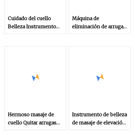
Cuidado del cuello
Máquina de
Belleza Instrumento
eliminación de arrugas
para el cuello Sonido
para el cuidado del
Vibración
cuello, instrumento de
Levantamiento Firme
belleza para la piel de
Luz Arrugas
la cara, levantamiento
Instrumento de belleza
de barbilla y cuello para
para eliminar las
dispositivo facial en
arrugas del cuello Ley
forma de V
Tatuaje Belleza
Instrumento para el
cuello
Hermoso masaje de
Instrumento de belleza
cuello Quitar arrugas
de masaje de elevación
Cuello Arrugas Luz
de cuello de nuevo