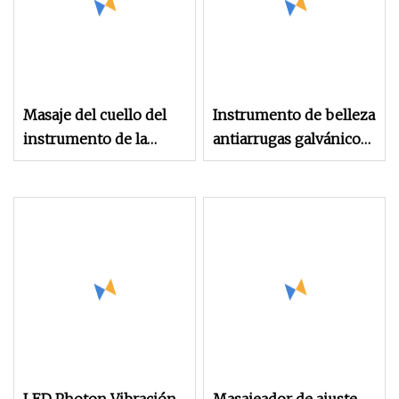
Masaje del cuello del
Instrumento de belleza
instrumento de la
antiarrugas galvánico
belleza de la cara del
antiarrugas de iones
tablero de Gua Sha del
para estiramiento de
cuidado de la piel del
cuello y cara vibratorio
LED de calidad
de alta frecuencia
superior