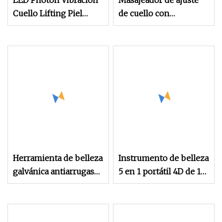
LED Photon Vibración
Masajeador de ajuste
Cuello Lifting Piel
de cuello con
Apretar Antiarrugas
calefacción por
Eliminar Masajeador
radiofrecuencia para
Dispositivo Cuello
uso doméstico,
Cuidado de la piel
dispositivo de belleza
Belleza Instrumento
para rejuvenecimiento
de la piel, dispositivo
de belleza para el
cuello
Herramienta de belleza
Instrumento de belleza
galvánica antiarrugas
5 en 1 portátil 4D de 12
de iones para
líneas de alta
Estiramiento de cuello
intensidad para
y cara vibratoria terapia
eliminación de arrugas