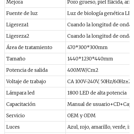
Mejora
Poro grueso, piel flácida, ar
Fuente de luz
Luz de biología genética LE
Ligereza1
Cuando la longitud de onda
Ligereza2
Cuando la longitud de onda
Área de tratamiento
470*300*300mm
Tamaño
1440*1230*440mm
Potencia de salida
400MW/Cm2
Voltaje de trabajo
CA 100V~240V, 50Hz/60Hz±2
Lámpara led
1800 LED de alta potencia
Capacitación
Manual de usuario+CD+Capac
Servicio
OEM y ODM
Luces
Azul, rojo, amarillo, verde, in