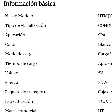
Información básica
N º de Modelo.
HTMJY
Tipo de visualización
COND
Aplicación
SPA
Color
Blanco
Modo de carga
Carga 
Tiempo de carga
Aproxi
Voltaje
5V
Fuerza
2.5W
Paquete de transporte
Caja de
Especificación
13 x 9 
Marca comercial
HT