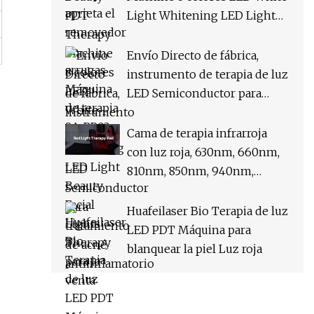
Light Whitening LED Light
Beauty Facial Lights Therapy
para la venta
Envío Directo de fábrica,
instrumento de terapia de luz
LED Semiconductor para
tratamiento de acné
antiinflamatorio
Cama de terapia infrarroja
con luz roja, 630nm, 660nm,
810nm, 850nm, 940nm,
cápsula de terapia de luz LED
profesional, terapia de
Huafeilaser Bio Terapia de luz
fotones, cápsula de bienestar
LED PDT Máquina para
blanquear la piel Luz roja