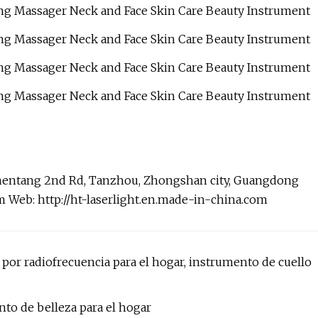
hentang 2nd Rd, Tanzhou, Zhongshan city, Guangdong
m Web: http://ht-laserlight.en.made-in-china.com
 por radiofrecuencia para el hogar, instrumento de cuello
nto de belleza para el hogar