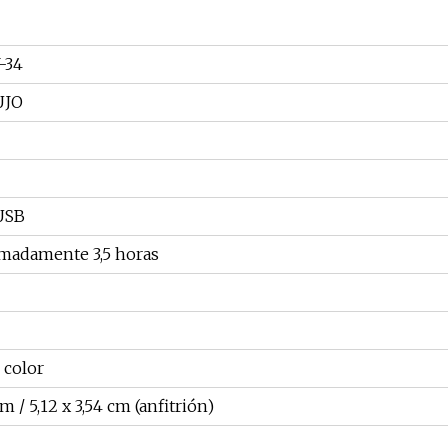
-34
UJO
USB
madamente 3,5 horas
 color
cm / 5,12 x 3,54 cm (anfitrión)