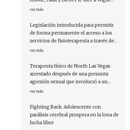
que la piel de dona glaseada todavía está
ver más
disponible
Legislación introducida para permitir
de forma permanente el acceso a los
servicios de fisioterapeuta a través de
telesalud
ver más
Terapeuta físico de North Las Vegas
arrestado después de una presunta
agresión sexual que involucró a un
paciente
ver más
Fighting Back: Adolescente con
parálisis cerebral prospera en la lona de
lucha libre