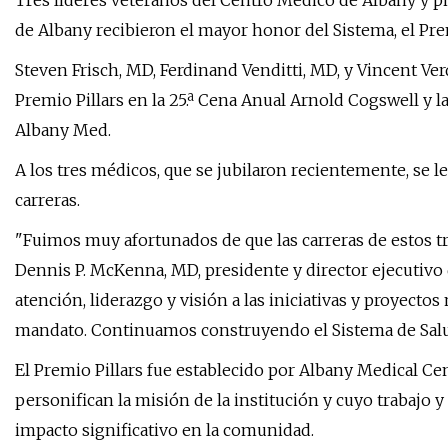
Tres líderes veteranos del Centro Médico de Albany y p
de Albany recibieron el mayor honor del Sistema, el Prem
Steven Frisch, MD, Ferdinand Venditti, MD, y Vincent Ve
Premio Pillars en la 25.ª Cena Anual Arnold Cogswell y la
Albany Med.
A los tres médicos, que se jubilaron recientemente, se le
carreras.
"Fuimos muy afortunados de que las carreras de estos tr
Dennis P. McKenna, MD, presidente y director ejecutiv
atención, liderazgo y visión a las iniciativas y proyect
mandato. Continuamos construyendo el Sistema de Salu
El Premio Pillars fue establecido por Albany Medical Ce
personifican la misión de la institución y cuyo trabajo 
impacto significativo en la comunidad.