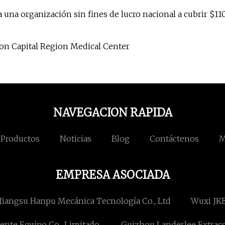
una organización sin fines de lucro nacional a cubrir $11
con Capital Region Medical Center
NAVEGACION RAPIDA
Productos
Noticias
Blog
Contáctenos
M
EMPRESA ASOCIADA
Jiangsu Hanpu Mecánica Tecnología Co., Ltd
Wuxi JKE
ente Equipo Co., Limitado.
Guizhou Landerlee Extracc