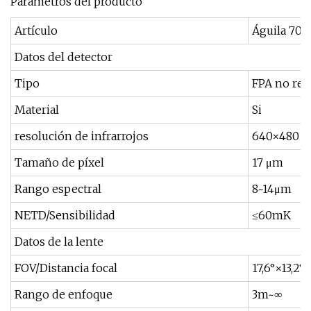
Parametros del producto
Artículo
Águila 70
Datos del detector
Tipo
FPA no ref
Material
Si
resolución de infrarrojos
640×480
Tamaño de píxel
17 μm
Rango espectral
8~14μm
NETD/Sensibilidad
≤60mK
Datos de la lente
FOV/Distancia focal
17,6°×13,2°
Rango de enfoque
3m~∞