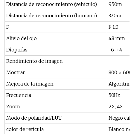
Distancia de reconocimiento (vehículo)
950m
Distancia de reconocimiento (humano)
320m
F
F 1.0
Alivio del ojo
48 mm
Dioptrías
-6~+4
Rendimiento de imagen
Mostrar
800 × 600
Mejora de la imagen
Algoritmo 
Frecuencia
50Hz
Zoom
2X, 4X
Modo de polaridad/LUT
Negro cali
color de retícula
Blanco ne