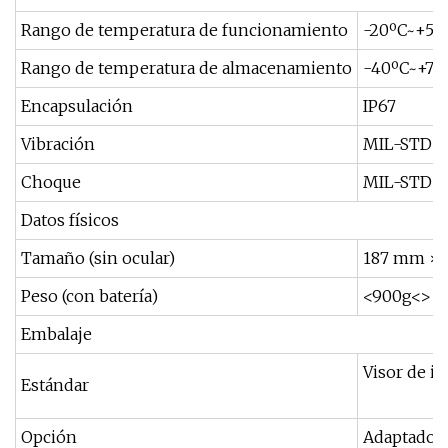
Rango de temperatura de funcionamiento
-20ºC~+50
Rango de temperatura de almacenamiento
-40ºC~+70
Encapsulación
IP67
Vibración
MIL-STD-8
Choque
MIL-STD-8
Datos físicos
Tamaño (sin ocular)
187 mm ×
Peso (con batería)
<900g<>
Embalaje
Visor de im
Estándar
Opción
Adaptador 