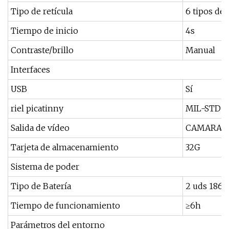
Tipo de retícula
6 tipos de 
Tiempo de inicio
4s
Contraste/brillo
Manual
Interfaces
USB
Sí
riel picatinny
MIL-STD 1
Salida de vídeo
CAMARAD
Tarjeta de almacenamiento
32G
Sistema de poder
Tipo de Batería
2 uds 18650
Tiempo de funcionamiento
≥6h
Parámetros del entorno