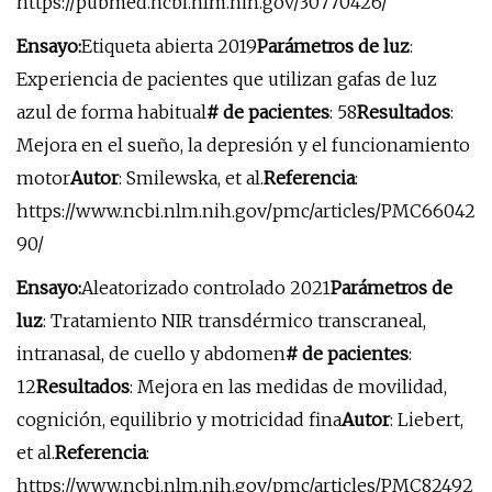
https://pubmed.ncbi.nlm.nih.gov/30770426/
Ensayo:
Etiqueta abierta 2019
Parámetros de luz
:
Experiencia de pacientes que utilizan gafas de luz
azul de forma habitual
# de pacientes
: 58
Resultados
:
Mejora en el sueño, la depresión y el funcionamiento
motor
Autor
: Smilewska, et al.
Referencia
:
https://www.ncbi.nlm.nih.gov/pmc/articles/PMC66042
90/
Ensayo:
Aleatorizado controlado 2021
Parámetros de
luz
: Tratamiento NIR transdérmico transcraneal,
intranasal, de cuello y abdomen
# de pacientes
:
12
Resultados
: Mejora en las medidas de movilidad,
cognición, equilibrio y motricidad fina
Autor
: Liebert,
et al.
Referencia
:
https://www.ncbi.nlm.nih.gov/pmc/articles/PMC82492