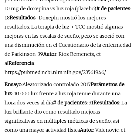
10 mg de doxepina vs luz roja (placebo)
# de pacientes
:
18
Resultados
: Doxepin mostró los mejores
resultados. La terapia de luz + TCC mostró algunas
mejoras en las escalas de sueño, pero se asoció con
una disminución en el Cuestionario de la enfermedad
de Parkinson-39
Autor
: Rios Remenets, et
al
Referencia
:
https://pubmed.ncbi.nlm.nih.gov/23561946/
Ensayo:
Aleatorizado controlado 2017
Parámetros de
luz
: 10 000 lux frente a luz roja tenue durante una
hora dos veces al día
# de pacientes
: 31
Resultados
: La
luz brillante dio como resultado mejoras
significativas en múltiples métricas de sueño, así
como una mayor actividad física
Autor
: Videnovic, et