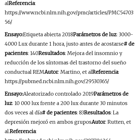
al
Referencia
:
https://www.ncbi.nlm.nih.gov/pmc/articles/PMC54703
56/
Ensayo:
Etiqueta abierta 2018
Parámetros de luz
: 3000-
4000 Lux durante 1 hora, justo antes de acostarse
# de
pacientes
: 140
Resultados
: Mejora del insomnio y
reducción de los síntomas del trastorno del sueño
conductual REM
Autor
: Martino, et al
Referencia
:
https://pubmed.ncbi.nlm.nih.gov/29530365/
Ensayo:
Aleatorizado controlado 2019
Parámetros de
luz
: 10 000 lux frente a 200 lux durante 30 minutos
dos veces al día
# de pacientes
: 83
Resultados
: La
depresión mejoró en ambos grupos
Autor
: Rutten, et
al.
Referencia
: