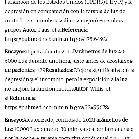
Parkinson de los Estados Unidos (UPDRS) I, II y IV, y la
depresión en comparación con la terapia de luz de
control. La somnolencia diurna mejoró en ambos
grupos.
Autor
: Paus, et al
Referencia
:
https://pubmed.ncbi.nlm.nih.gov/17516492/
Ensayo:
Etiqueta abierta 2012
Parámetros de luz
: 4000-
6000 Lux durante una hora, justo antes de acostarse
#
de pacientes
: 129
Resultados
: Mejora significativa en la
depresión y el insomnio, pero la exposición a la luz
no mejoró la función motora
Autor
: Willis, et
al.
Referencia
:
https://pubmed.ncbi.nlm.nih.gov/22499678/
Ensayo:
Aleatorizado, controlado 2013
Parámetros de
luz
: 10.000 Lux durante 30 min, ya sea por la mañana o
por la noche + terapia cognitiva conductual (TCC) vs