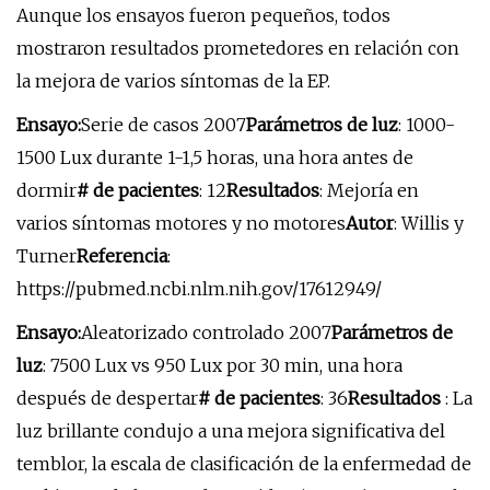
Aunque los ensayos fueron pequeños, todos
mostraron resultados prometedores en relación con
la mejora de varios síntomas de la EP.
Ensayo:
Serie de casos 2007
Parámetros de luz
: 1000-
1500 Lux durante 1-1,5 horas, una hora antes de
dormir
# de pacientes
: 12
Resultados
: Mejoría en
varios síntomas motores y no motores
Autor
: Willis y
Turner
Referencia
:
https://pubmed.ncbi.nlm.nih.gov/17612949/
Ensayo:
Aleatorizado controlado 2007
Parámetros de
luz
: 7500 Lux vs 950 Lux por 30 min, una hora
después de despertar
# de pacientes
: 36
Resultados
: La
luz brillante condujo a una mejora significativa del
temblor, la escala de clasificación de la enfermedad de