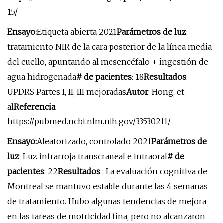
15/
Ensayo:
Etiqueta abierta 2021
Parámetros de luz
:
tratamiento NIR de la cara posterior de la línea media
del cuello, apuntando al mesencéfalo + ingestión de
agua hidrogenada
# de pacientes
: 18
Resultados
:
UPDRS Partes I, II, III mejoradas
Autor
: Hong, et
al
Referencia
:
https://pubmed.ncbi.nlm.nih.gov/33530211/
Ensayo:
Aleatorizado, controlado 2021
Parámetros de
luz
: Luz infrarroja transcraneal e intraoral
# de
pacientes
: 22
Resultados
: La evaluación cognitiva de
Montreal se mantuvo estable durante las 4 semanas
de tratamiento. Hubo algunas tendencias de mejora
en las tareas de motricidad fina, pero no alcanzaron