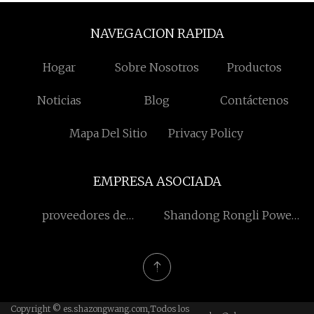
NAVEGACION RAPIDA
Hogar
Sobre Nosotros
Productos
Noticias
Blog
Contáctenos
Mapa Del Sitio
Privacy Policy
EMPRESA ASOCIADA
proveedores de
Shandong Rongli Power
barras/varillas de aleación
Tecnología eléctrica y
de titanio
mecánica Co., Ltd
Copyright © es.shazongwang.com,Todos los